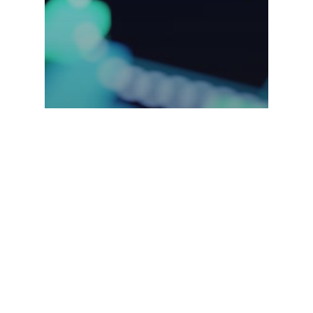
Startup and Venture Capital
LA NUOVA TENDENZA
DELLE LATE-STAGE
STARTUP AMERICANE:
LIQUIDITY STRATEGIES PER
INVESTITORI E FONDATORI