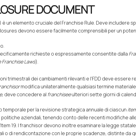
CLOSURE DOCUMENT
 è un elemento cruciale del
Franchise Rule.
Deve includere sp
closures devono essere facilmente comprensibili per un pote
o.
pecificamente richieste o espressamente consentite dalla
Fra
e Franchise Laws
)
.
oni trimestrali dei cambiamenti rilevanti e l’FDD deve essere 
ranchisor
modifica unilateralmente qualsiasi termine materiale
e
, deve concedere al
franchisee
ulteriori sette giorni di calend
o temporale per la revisione strategica annuale di ciascun
ite
 politiche aziendali, tenendo conto delle recenti modifiche alle 
Item 19. I
franchisor
devono inoltre esaminare la legge statale 
li o di rendicontazione con le proprie scadenze, distinte da q