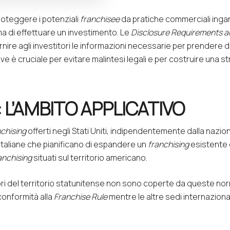
roteggere i potenziali
franchisee
da pratiche commerciali ingan
a di effettuare un investimento. Le
Disclosure Requirements an
rnire agli investitori le informazioni necessarie per prendere 
 è cruciale per evitare malintesi legali e per costruire una s
 L’AMBITO APPLICATIVO
nchising
offerti negli Stati Uniti, indipendentemente dalla nazion
taliane che pianificano di espandere un
franchising
esistente da
anchising
situati sul territorio americano.
uori del territorio statunitense non sono coperte da queste norm
 conformità alla
Franchise Rule
mentre le altre sedi internazion