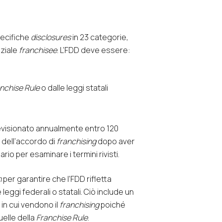
ecifiche
disclosures
in 23 categorie,
nziale
franchisee
. L’FDD deve essere:
nchise Rule
o dalle leggi statali
revisionato annualmente entro 120
 dell’accordo di
franchising
dopo aver
ario per esaminare i termini rivisti.
m
per garantire che l’FDD rifletta
leggi federali o statali. Ciò include un
in cui vendono il
franchising
poiché
uelle della
Franchise Rule
.