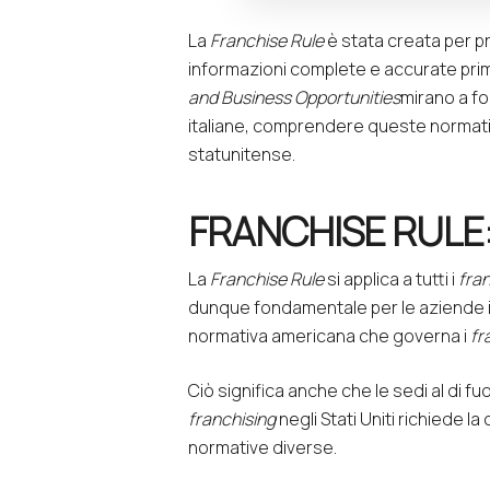
La
Franchise Rule
è stata creata per p
informazioni complete e accurate prim
and Business Opportunities
mirano a fo
italiane, comprendere queste normative
statunitense.
FRANCHISE RULE:
La
Franchise Rule
si applica a tutti i
fra
dunque fondamentale per le aziende i
normativa americana che governa i
fr
Ciò significa anche che le sedi al di f
franchising
negli Stati Uniti richiede la
normative diverse.