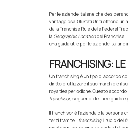
Per le aziende italiane che desideran
vantaggiosa. Gli Stati Uniti offrono un
dalla
Franchise Rule
della
Federal Tra
la
Geographic Location
del Franchise, l
una guida utile per le aziende italian
FRANCHISING: LE 
Un franchising è un tipo di accordo com
diritto di utilizzare il suo marchio e il 
royalties periodiche. Questo accordo
franchisor
, seguendo le linee guida e gl
Il franchisor è l’azienda o la persona c
terzi tramite il
franchising
. Il ruolo del
f
mantenga determinati standard di qual