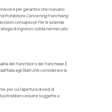
nevoli e per garantire che ricevano
d Prohibitions Concerning Franchising
decisioni consapevoli. Per le aziende
trategia di ingresso solida nel mercato
alità del
franchisor
o del
franchisee
. È
ll’Italia agli Stati Uniti considerare la
e, per cui l’apertura di sedi di
ali potrebbero essere soggette a