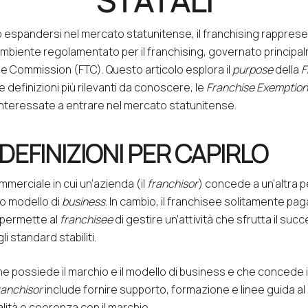
STATALI
o espandersi nel mercato statunitense, il franchising rappres
 ambiente regolamentato per il franchising, governato principal
de Commission
(FTC). Questo articolo esplora il
purpose
della
F
e definizioni più rilevanti da conoscere, le
Franchise Exemptio
e interessate a entrare nel mercato statunitense.
DEFINIZIONI PER CAPIRLO
merciale in cui un’azienda (il
franchisor
) concede a un’altra p
suo modello di
business
. In cambio, il franchisee solitamente pag
 permette al
franchisee
di gestire un’attività che sfrutta il suc
i standard stabiliti.
he possiede il marchio e il modello di business e che concede il d
ranchisor
include fornire supporto, formazione e linee guida al
ità e coerenza con il marchio.