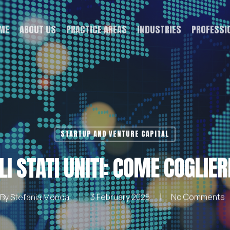
ME
ABOUT US
PRACTICE AREAS
INDUSTRIES
PROFESSI
STARTUP AND VENTURE CAPITAL
I STATI UNITI: COME COGLIE
By
Stefania Monda
3 February 2025
No Comments