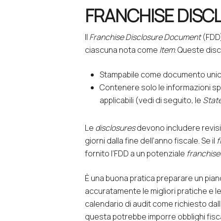
FRANCHISE DIS
Il
Franchise Disclosure Document
(FDD)
ciascuna nota come
Item
. Queste dis
Stampabile come documento unic
Contenere solo le informazioni s
applicabili (vedi di seguito, le
Stat
Le
disclosures
devono includere revisi
giorni dalla fine dell’anno fiscale. Se il
f
fornito l’FDD a un potenziale
franchise
È una buona pratica preparare un pian
accuratamente le migliori pratiche e le
calendario di
audit
come richiesto dall’
questa potrebbe imporre obblighi fisca