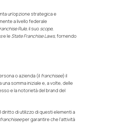
enta un’opzione strategica e
mente a livello federale
ranchise Rule
, il suo
scope
,
ns
e le
S
tate Franchise Laws
, fornendo
ersona o azienda (il
franchisee
) il
a una somma iniziale e, a volte, delle
cesso e la notorietà del brand del
iritto di utilizzo di questi elementi a
franchisee
per garantire che l’attività